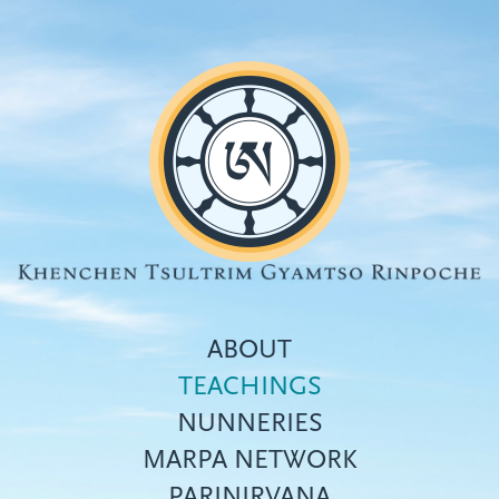
Skip
to
main
content
ABOUT
TEACHINGS
NUNNERIES
Top
MARPA NETWORK
menu
PARINIRVANA